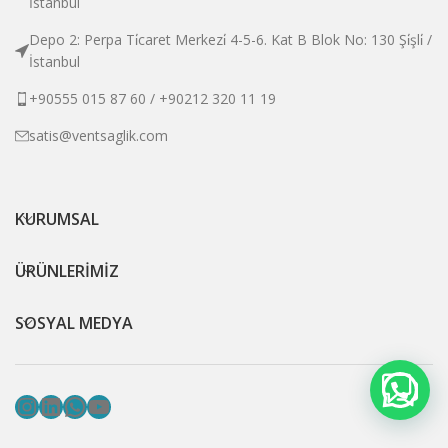
İstanbul
Depo 2: Perpa Ti̇caret Merkezi̇ 4-5-6. Kat B Blok No: 130 Şi̇şli̇ /
İstanbul
+90555 015 87 60 / +90212 320 11 19
satis@ventsaglik.com
KURUMSAL
ÜRÜNLERİMİZ
SOSYAL MEDYA
Instagram
LinkedIn
WhatsApp
YouTube