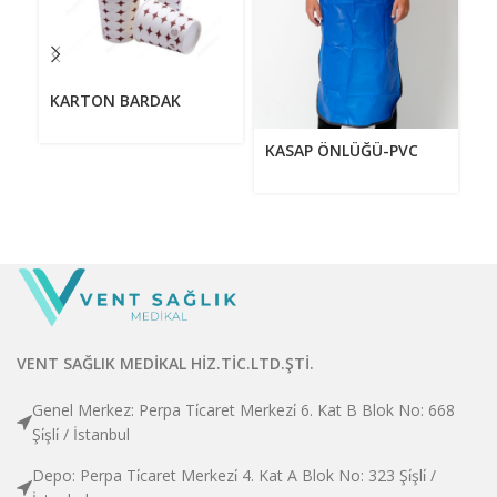
KARTON BARDAK
K
KASAP ÖNLÜĞÜ-PVC
VENT SAĞLIK MEDİKAL HİZ.TİC.LTD.ŞTİ.
Genel Merkez: Perpa Ti̇caret Merkezi̇ 6. Kat B Blok No: 668
Şi̇şli̇ / İstanbul
Depo: Perpa Ti̇caret Merkezi̇ 4. Kat A Blok No: 323 Şi̇şli̇ /