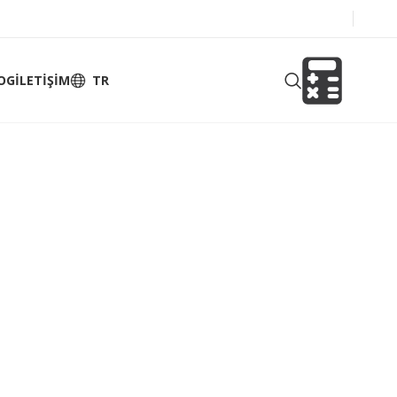
OG
İLETIŞIM
TR