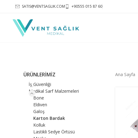
SATIS@VENTSAGLIK.COM
+90555 015 87 60
ÜRÜNLERİMİZ
Ana Sayfa
İş Güvenliği
Medikal Sarf Malzemeleri
Bone
Eldiven
Galoş
Karton Bardak
Kolluk
Lastikli Sedye Örtüsü