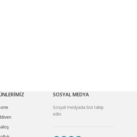
ÜNLERİMİZ
SOSYAL MEDYA
Bone
Sosyal medyada bizi takip
edin.
ldiven
aloş
olluk