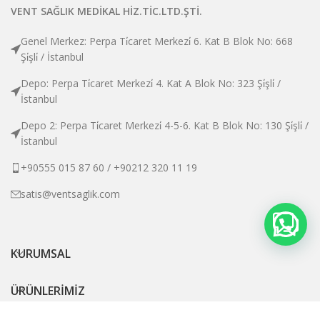
VENT SAĞLIK MEDİKAL HİZ.TİC.LTD.ŞTİ.
Genel Merkez: Perpa Ti̇caret Merkezi̇ 6. Kat B Blok No: 668
Şi̇şli̇ / İstanbul
Depo: Perpa Ti̇caret Merkezi̇ 4. Kat A Blok No: 323 Şi̇şli̇ /
İstanbul
Depo 2: Perpa Ti̇caret Merkezi̇ 4-5-6. Kat B Blok No: 130 Şi̇şli̇ /
İstanbul
+90555 015 87 60 / +90212 320 11 19
satis@ventsaglik.com
KURUMSAL
ÜRÜNLERİMİZ