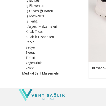
İş Elbisesi
İş Eldivenleri
İş Güvenliği Bareti
İş Maskeleri
İş Terliği
İtfaiyeci Malzemeleri
Kulak Tıkacı
Kulaklık Dispenseri
Parka
Sedye
Sweat
T-shirt
Yağmurluk
BEYAZ S2
Yelek
Medikal Sarf Malzemeleri