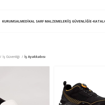
KURUMSAL
MEDIKAL SARF MALZEMELERI
İŞ GÜVENLIĞI
E-KATAL
İş Güvenliği
İş Ayakkabısı