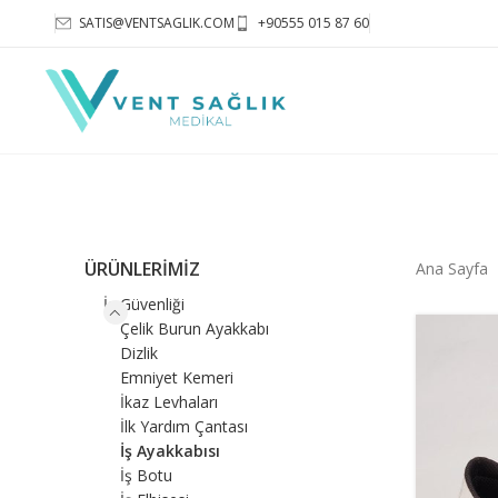
SATIS@VENTSAGLIK.COM
+90555 015 87 60
ÜRÜNLERİMİZ
Ana Sayfa
İş Güvenliği
Çelik Burun Ayakkabı
Dizlik
Emniyet Kemeri
İkaz Levhaları
İlk Yardım Çantası
İş Ayakkabısı
İş Botu