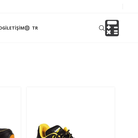
OG
İLETIŞIM
TR