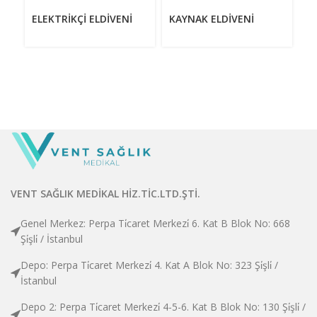
ELEKTRIKÇI ELDIVENI
KAYNAK ELDIVENI
K
VENT SAĞLIK MEDİKAL HİZ.TİC.LTD.ŞTİ.
Genel Merkez: Perpa Ti̇caret Merkezi̇ 6. Kat B Blok No: 668
Şi̇şli̇ / İstanbul
Depo: Perpa Ti̇caret Merkezi̇ 4. Kat A Blok No: 323 Şi̇şli̇ /
İstanbul
Depo 2: Perpa Ti̇caret Merkezi̇ 4-5-6. Kat B Blok No: 130 Şi̇şli̇ /