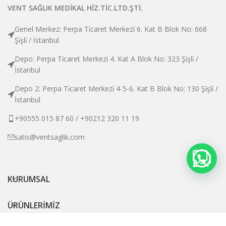
VENT SAĞLIK MEDİKAL HİZ.TİC.LTD.ŞTİ.
Genel Merkez: Perpa Ti̇caret Merkezi̇ 6. Kat B Blok No: 668
Şi̇şli̇ / İstanbul
Depo: Perpa Ti̇caret Merkezi̇ 4. Kat A Blok No: 323 Şi̇şli̇ /
İstanbul
Depo 2: Perpa Ti̇caret Merkezi̇ 4-5-6. Kat B Blok No: 130 Şi̇şli̇ /
İstanbul
+90555 015 87 60 / +90212 320 11 19
satis@ventsaglik.com
KURUMSAL
ÜRÜNLERİMİZ