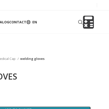
TALOG
CONTACT
EN
edical Cap
welding gloves
OVES