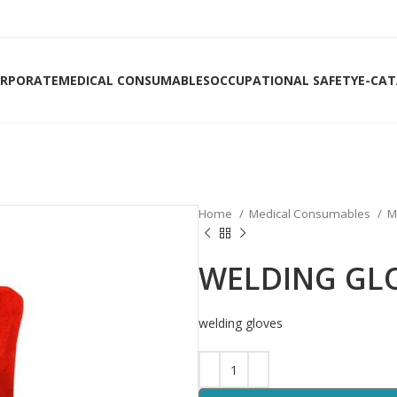
RPORATE
MEDICAL CONSUMABLES
OCCUPATIONAL SAFETY
E-CA
Home
Medical Consumables
M
WELDING GL
welding gloves