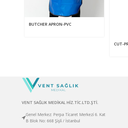
BUTCHER APRON-PVC
CUT-P
VENT SAĞLIK MEDİKAL HİZ.TİC.LTD.ŞTİ.
Genel Merkez: Perpa Ti̇caret Merkezi̇ 6. Kat
B Blok No: 668 Şi̇şli̇ / İstanbul