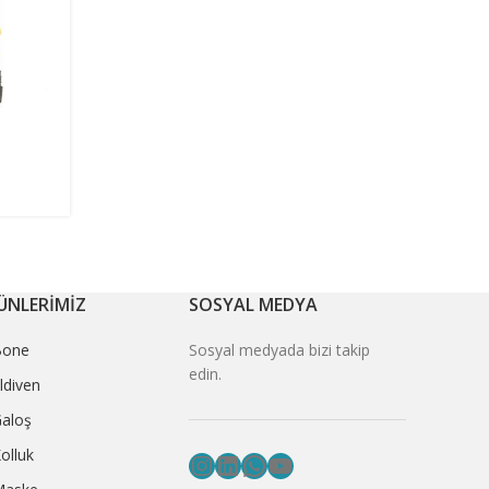
HEADP
ÜNLERİMİZ
SOSYAL MEDYA
Bone
Sosyal medyada bizi takip
edin.
ldiven
aloş
olluk
Instagram
LinkedIn
WhatsApp
YouTube