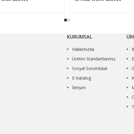
KURUMSAL
ÜR
Hakkımızda
Üretim Standartlarımız
E
Sosyal Sorumluluk
G
E-Katalog
K
İletişim
Ö
T