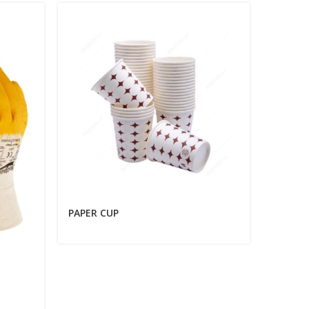
PAPER CUP
PINE T