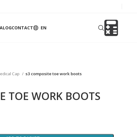
TALOG
CONTACT
EN
edical Cap
s3 composite toe work boots
TE TOE WORK BOOTS