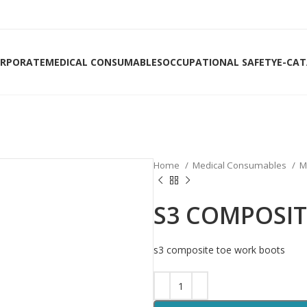
RPORATE
MEDICAL CONSUMABLES
OCCUPATIONAL SAFETY
E-CA
Home
Medical Consumables
M
S3 COMPOSI
s3 composite toe work boots