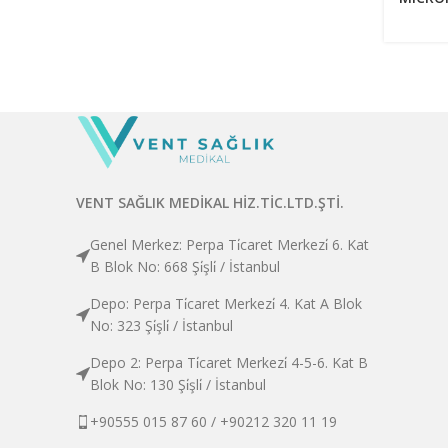
VENT SAĞLIK MEDİKAL HİZ.TİC.LTD.ŞTİ.
Genel Merkez: Perpa Ti̇caret Merkezi̇ 6. Kat
B Blok No: 668 Şi̇şli̇ / İstanbul
Depo: Perpa Ti̇caret Merkezi̇ 4. Kat A Blok
No: 323 Şi̇şli̇ / İstanbul
Depo 2: Perpa Ti̇caret Merkezi̇ 4-5-6. Kat B
Blok No: 130 Şi̇şli̇ / İstanbul
+90555 015 87 60 / +90212 320 11 19