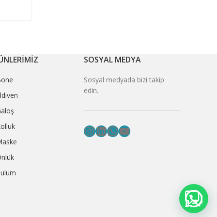
ÜNLERİMİZ
SOSYAL MEDYA
Bone
Sosyal medyada bizi takip
edin.
ldiven
aloş
olluk
Instagram
LinkedIn
WhatsApp
YouTube
Maske
nlük
ulum