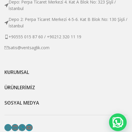
Depo: Perpa Ti̇caret Merkezi̇ 4. Kat A Blok No: 323 Şi̇şli̇ /
İstanbul
Depo 2: Perpa Ti̇caret Merkezi̇ 4-5-6. Kat B Blok No: 130 Şi̇şli̇ /
İstanbul
+90555 015 87 60 / +90212 320 11 19
satis@ventsaglik.com
KURUMSAL
ÜRÜNLERİMİZ
SOSYAL MEDYA
Instagram
LinkedIn
WhatsApp
YouTube