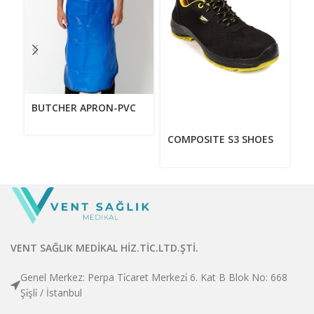
F
J
BUTCHER APRON-PVC
COMPOSITE S3 SHOES
VENT SAĞLIK MEDİKAL HİZ.TİC.LTD.ŞTİ.
Genel Merkez: Perpa Ti̇caret Merkezi̇ 6. Kat B Blok No: 668
Şi̇şli̇ / İstanbul