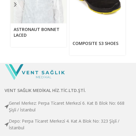
E
ASTRONAUT BONNET
LACED
COMPOSITE S3 SHOES
VENT SAĞLIK MEDİKAL HİZ.TİC.LTD.ŞTİ.
Genel Merkez: Perpa Ti̇caret Merkezi̇ 6. Kat B Blok No: 668
Şi̇şli̇ / İstanbul
Depo: Perpa Ti̇caret Merkezi̇ 4. Kat A Blok No: 323 Şi̇şli̇ /
İstanbul