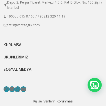
Depo 2: Perpa Ti̇caret Merkezi̇ 4-5-6. Kat B Blok No: 130 Şi̇şli̇ /
İstanbul
+90555 015 87 60 / +90212 320 11 19
satis@ventsaglik.com
KURUMSAL
ÜRÜNLERİMİZ
SOSYAL MEDYA
Instagram
LinkedIn
WhatsApp
YouTube
Kişisel Verilerin Korunması